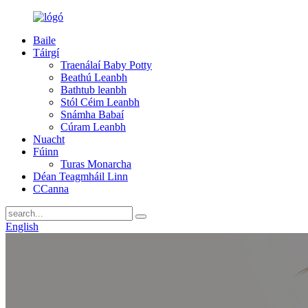
Baile
Táirgí
Traenálaí Baby Potty
Beathú Leanbh
Bathtub leanbh
Stól Céim Leanbh
Snámha Babaí
Cúram Leanbh
Nuacht
Fúinn
Turas Monarcha
Déan Teagmháil Linn
CCanna
English