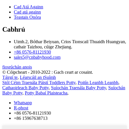
Cad Atá Againn
Cad atá againn
Teastais Onóra
Cabhrú
Uimh.2, Bóthar Beiyuan, Crios Tionscail Thuaidh Huangyan,
cathair Taizhou, cúige Zhejiang.
+86 0576-81121930
sales5@cnbabyhood.com
fiosrúchán anois
© Cóipcheart - 2010-2022 : Gach ceart ar cosaint.
Táirgí te
,
Léarscáil an tSuímh
Stól Céim Traenála Páistí Toddlers Potty
,
Poitín Leanbh Leanbh
,
Cathaoirleach Baby Potty
,
Suíochán Traenála Baby Potty
,
Suíochán
Baby Potty
,
Potty Babaí Plaisteacha
,
Whatsapp
R-phost
+86 0576-81121930
+86 15967638713