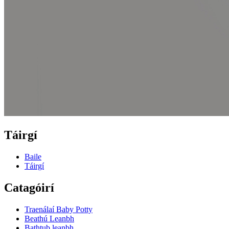
Táirgí
Baile
Táirgí
Catagóirí
Traenálaí Baby Potty
Beathú Leanbh
Bathtub leanbh