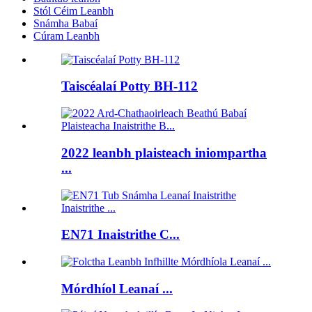
Stól Céim Leanbh
Snámha Babaí
Cúram Leanbh
Taiscéalaí Potty BH-112
2022 leanbh plaisteach iniompartha
...
EN71 Inaistrithe C...
Mórdhíol Leanaí ...