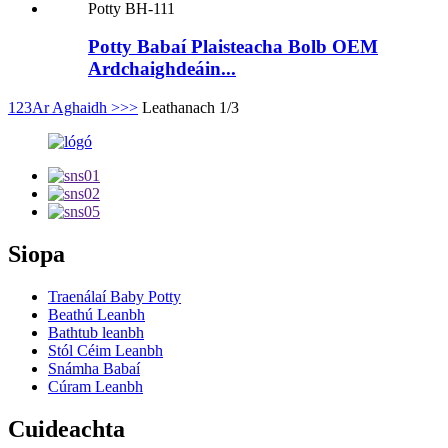
Potty Babaí Plaisteacha Bolb OEM
Ardchaighdeáin...
1
2
3
Ar Aghaidh >
>>
Leathanach 1/3
Siopa
Traenálaí Baby Potty
Beathú Leanbh
Bathtub leanbh
Stól Céim Leanbh
Snámha Babaí
Cúram Leanbh
Cuideachta