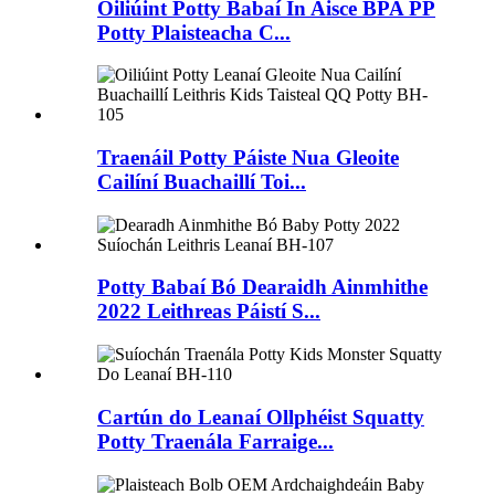
Oiliúint Potty Babaí In Aisce BPA PP
Potty Plaisteacha C...
Traenáil Potty Páiste Nua Gleoite
Cailíní Buachaillí Toi...
Potty Babaí Bó Dearaidh Ainmhithe
2022 Leithreas Páistí S...
Cartún do Leanaí Ollphéist Squatty
Potty Traenála Farraige...